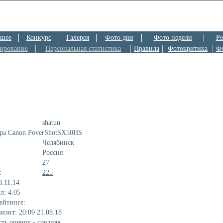
шее
Конкурс
Галерея
Фото дня
Фото недели
Ре
ирование
Персональная статистика
Правила
Фотокритика
Ф
shatun
ера Canon PoverShotSX50HS
Челябинск
Россия
27
:
225
8.11.14
л: 4.05
ейтинге:
изит: 20:09 21.08.18
ть оценок - средняя