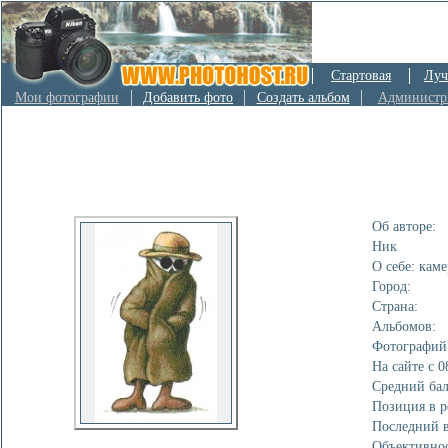
Стартовая
Луч
Мои фотографии
Добавить фото
Создать альбом
Администр
Об авторе:
Ник
О себе: кам
Город:
Страна:
Альбомов:
Фотографий
На сайте с 0
Cредний бал
Позиция в р
Последний в
Объективнос