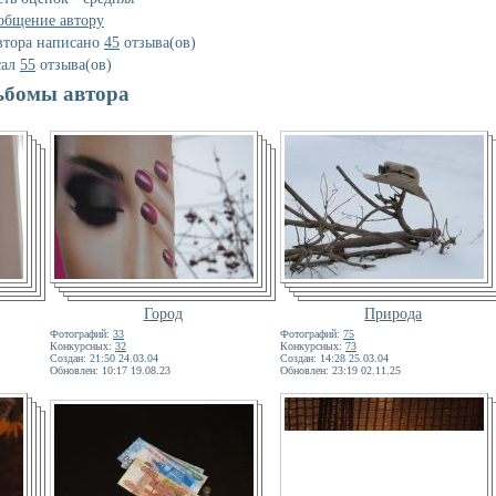
общение автору
втора написано
45
отзывa(ов)
сал
55
отзывa(ов)
ьбомы автора
Город
Природа
Фотографий:
33
Фотографий:
75
Конкурсных:
32
Конкурсных:
73
Создан: 21:50 24.03.04
Создан: 14:28 25.03.04
Обновлен: 10:17 19.08.23
Обновлен: 23:19 02.11.25