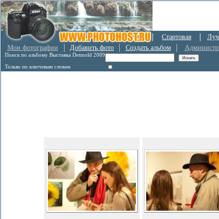
Стартовая
Луч
Мои фотографии
Добавить фото
Создать альбом
Администр
Поиск по альбому Выставка Detmold 2009
Только по ключевым словам