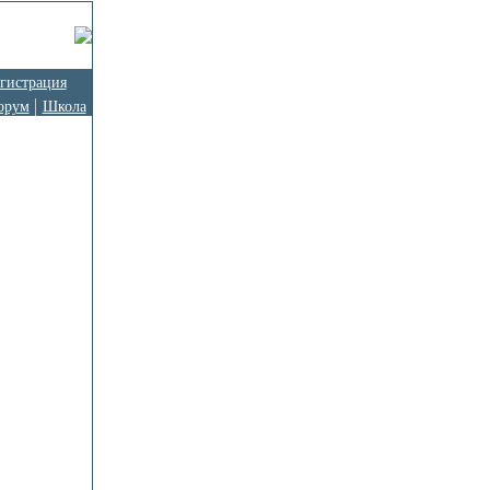
гистрация
орум
Школа