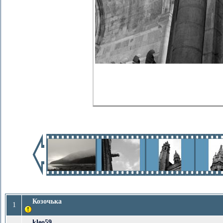
Козочька
1
kleo59