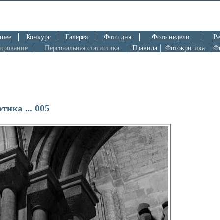
шее
Конкурс
Галерея
Фото дня
Фото недели
Ре
ирование
Персональная статистика
Правила
Фотокритика
Ф
отика ... 005