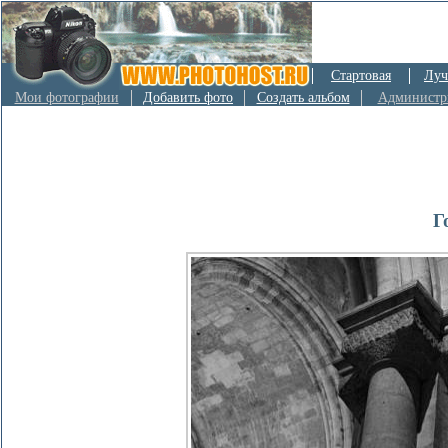
Стартовая
Луч
Мои фотографии
Добавить фото
Создать альбом
Администр
Г