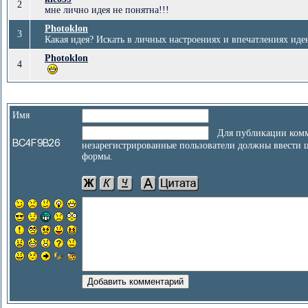
2
мне лично идея не понятна!!!
Photoklon
3
Какая идея? Искать в личных настроениях и впечатлениях идею
Photoklon
4
Имя
Для публикации комм
незарегистрированные пользователи должны ввести 
формы.