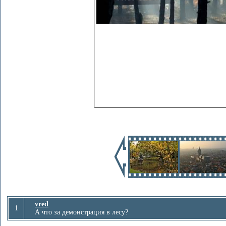
vred
1
А что за демонстрация в лесу?