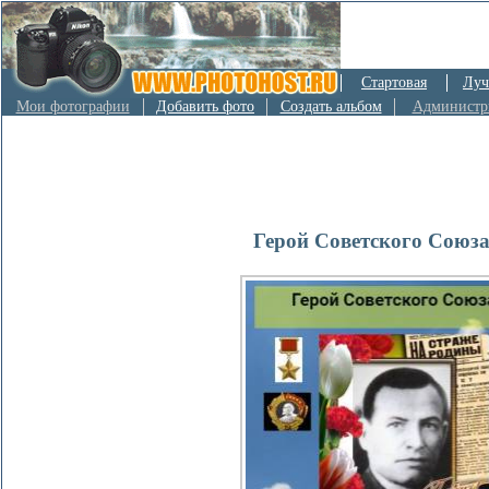
Стартовая
Луч
Мои фотографии
Добавить фото
Создать альбом
Администр
Герой Советского Союз